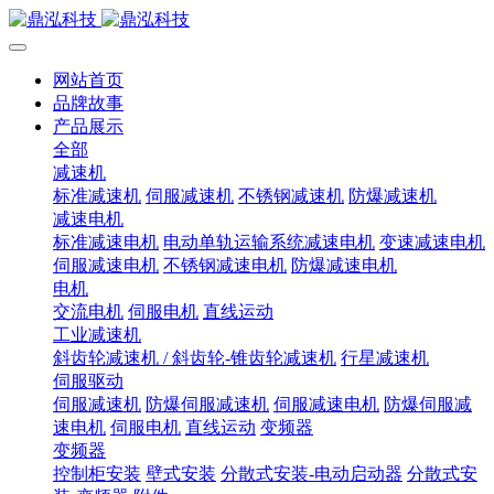
网站首页
品牌故事
产品展示
全部
减速机
标准减速机
伺服减速机
不锈钢减速机
防爆减速机
减速电机
标准减速电机
电动单轨运输系统减速电机
变速减速电机
伺服减速电机
不锈钢减速电机
防爆减速电机
电机
交流电机
伺服电机
直线运动
工业减速机
斜齿轮减速机 / 斜齿轮-锥齿轮减速机
行星减速机
伺服驱动
伺服减速机
防爆伺服减速机
伺服减速电机
防爆伺服减
速电机
伺服电机
直线运动
变频器
变频器
控制柜安装
壁式安装
分散式安装-电动启动器
分散式安