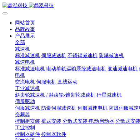
网站首页
品牌故事
产品展示
全部
减速机
标准减速机
伺服减速机
不锈钢减速机
防爆减速机
减速电机
标准减速电机
电动单轨运输系统减速电机
变速减速电机
电机
交流电机
伺服电机
直线运动
工业减速机
斜齿轮减速机 / 斜齿轮-锥齿轮减速机
行星减速机
伺服驱动
伺服减速机
防爆伺服减速机
伺服减速电机
防爆伺服减速
变频器
控制柜安装
壁式安装
分散式安装-电动启动器
分散式安装
工业控制
控制器硬件
控制器软件